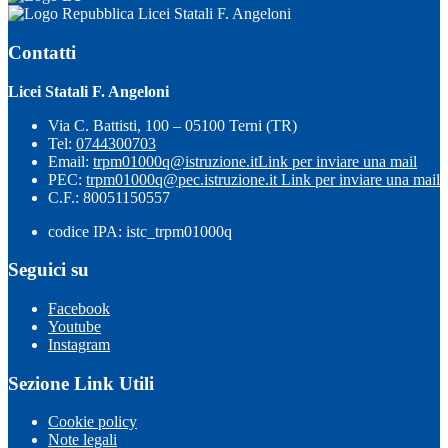
Licei Statali F. Angeloni
Contatti
Licei Statali F. Angeloni
Via C. Battisti, 100 – 05100 Terni (TR)
Tel:
0744300703
Email:
trpm01000q@istruzione.it
Link per inviare una mail
PEC:
trpm01000q@pec.istruzione.it
Link per inviare una mail
C.F.: 80051150557
codice IPA: istc_trpm01000q
Seguici su
Facebook
Youtube
Instagram
Sezione Link Utili
Cookie policy
Note legali