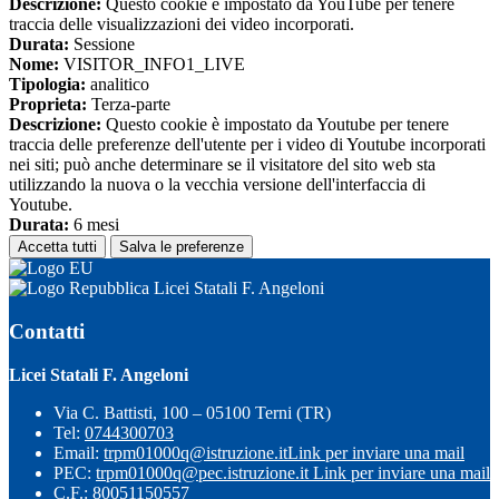
Descrizione:
Questo cookie è impostato da YouTube per tenere
traccia delle visualizzazioni dei video incorporati.
Durata:
Sessione
Nome:
VISITOR_INFO1_LIVE
Tipologia:
analitico
Proprieta:
Terza-parte
Descrizione:
Questo cookie è impostato da Youtube per tenere
traccia delle preferenze dell'utente per i video di Youtube incorporati
nei siti; può anche determinare se il visitatore del sito web sta
utilizzando la nuova o la vecchia versione dell'interfaccia di
Youtube.
Durata:
6 mesi
Accetta tutti
Salva le preferenze
Licei Statali F. Angeloni
Contatti
Licei Statali F. Angeloni
Via C. Battisti, 100 – 05100 Terni (TR)
Tel:
0744300703
Email:
trpm01000q@istruzione.it
Link per inviare una mail
PEC:
trpm01000q@pec.istruzione.it
Link per inviare una mail
C.F.: 80051150557