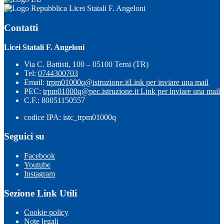
Licei Statali F. Angeloni
Contatti
Licei Statali F. Angeloni
Via C. Battisti, 100 – 05100 Terni (TR)
Tel:
0744300703
Email:
trpm01000q@istruzione.it
Link per inviare una mail
PEC:
trpm01000q@pec.istruzione.it
Link per inviare una mail
C.F.: 80051150557
codice IPA: istc_trpm01000q
Seguici su
Facebook
Youtube
Instagram
Sezione Link Utili
Cookie policy
Note legali