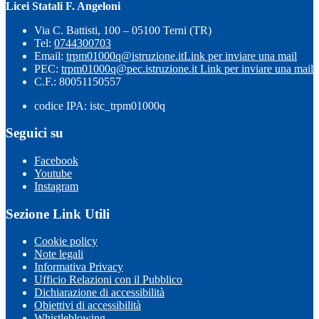
Licei Statali F. Angeloni
Via C. Battisti, 100 – 05100 Terni (TR)
Tel:
0744300703
Email:
trpm01000q@istruzione.it
Link per inviare una mail
PEC:
trpm01000q@pec.istruzione.it
Link per inviare una mail
C.F.: 80051150557
codice IPA: istc_trpm01000q
Seguici su
Facebook
Youtube
Instagram
Sezione Link Utili
Cookie policy
Note legali
Informativa Privacy
Ufficio Relazioni con il Pubblico
Dichiarazione di accessibilità
Obiettivi di accessibilità
Whistleblowing