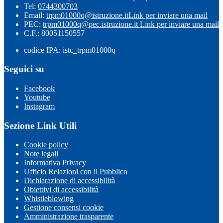
Tel:
0744300703
Email:
trpm01000q@istruzione.it
Link per inviare una mail
PEC:
trpm01000q@pec.istruzione.it
Link per inviare una mail
C.F.: 80051150557
codice IPA: istc_trpm01000q
Seguici su
Facebook
Youtube
Instagram
Sezione Link Utili
Cookie policy
Note legali
Informativa Privacy
Ufficio Relazioni con il Pubblico
Dichiarazione di accessibilità
Obiettivi di accessibilità
Whistleblowing
Gestione consensi cookie
Amministrazione trasparente