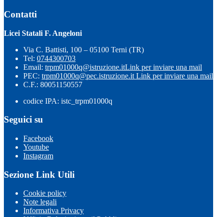
Contatti
Licei Statali F. Angeloni
Via C. Battisti, 100 – 05100 Terni (TR)
Tel:
0744300703
Email:
trpm01000q@istruzione.it
Link per inviare una mail
PEC:
trpm01000q@pec.istruzione.it
Link per inviare una mail
C.F.: 80051150557
codice IPA: istc_trpm01000q
Seguici su
Facebook
Youtube
Instagram
Sezione Link Utili
Cookie policy
Note legali
Informativa Privacy