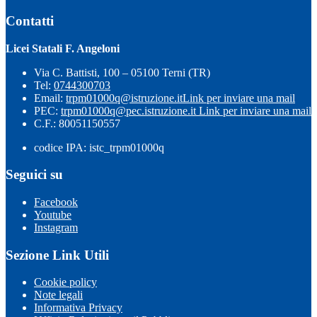
Contatti
Licei Statali F. Angeloni
Via C. Battisti, 100 – 05100 Terni (TR)
Tel:
0744300703
Email:
trpm01000q@istruzione.it
Link per inviare una mail
PEC:
trpm01000q@pec.istruzione.it
Link per inviare una mail
C.F.: 80051150557
codice IPA: istc_trpm01000q
Seguici su
Facebook
Youtube
Instagram
Sezione Link Utili
Cookie policy
Note legali
Informativa Privacy