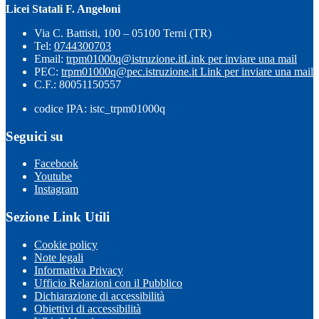
Licei Statali F. Angeloni
Via C. Battisti, 100 – 05100 Terni (TR)
Tel:
0744300703
Email:
trpm01000q@istruzione.it
Link per inviare una mail
PEC:
trpm01000q@pec.istruzione.it
Link per inviare una mail
C.F.: 80051150557
codice IPA: istc_trpm01000q
Seguici su
Facebook
Youtube
Instagram
Sezione Link Utili
Cookie policy
Note legali
Informativa Privacy
Ufficio Relazioni con il Pubblico
Dichiarazione di accessibilità
Obiettivi di accessibilità