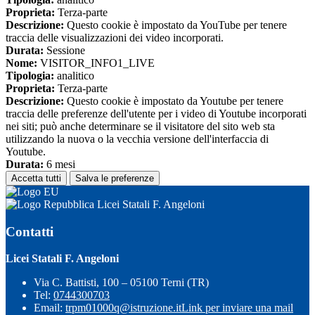
Proprieta:
Terza-parte
Descrizione:
Questo cookie è impostato da YouTube per tenere
traccia delle visualizzazioni dei video incorporati.
Durata:
Sessione
Nome:
VISITOR_INFO1_LIVE
Tipologia:
analitico
Proprieta:
Terza-parte
Descrizione:
Questo cookie è impostato da Youtube per tenere
traccia delle preferenze dell'utente per i video di Youtube incorporati
nei siti; può anche determinare se il visitatore del sito web sta
utilizzando la nuova o la vecchia versione dell'interfaccia di
Youtube.
Durata:
6 mesi
Accetta tutti
Salva le preferenze
Licei Statali F. Angeloni
Contatti
Licei Statali F. Angeloni
Via C. Battisti, 100 – 05100 Terni (TR)
Tel:
0744300703
Email:
trpm01000q@istruzione.it
Link per inviare una mail