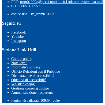
PEC:
trpm01000q@pec.istruzione.it
Link per inviare una mail
C.F.: 80051150557
codice IPA: istc_trpm01000q
Seguici su
Facebook
Youtube
Instagram
Sezione Link Utili
Cookie policy
Note legali
Informativa Privacy
Ufficio Relazioni con il Pubblico
Dichiarazione di accessibilità
Obiettivi di accessibilità
Whistleblowing
Gestione consensi cookie
Amministrazione trasparente
Pagina visualizzata
109394
volte