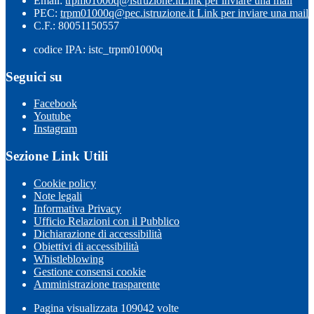
Email:
trpm01000q@istruzione.it
Link per inviare una mail
PEC:
trpm01000q@pec.istruzione.it
Link per inviare una mail
C.F.: 80051150557
codice IPA: istc_trpm01000q
Seguici su
Facebook
Youtube
Instagram
Sezione Link Utili
Cookie policy
Note legali
Informativa Privacy
Ufficio Relazioni con il Pubblico
Dichiarazione di accessibilità
Obiettivi di accessibilità
Whistleblowing
Gestione consensi cookie
Amministrazione trasparente
Pagina visualizzata
109042
volte