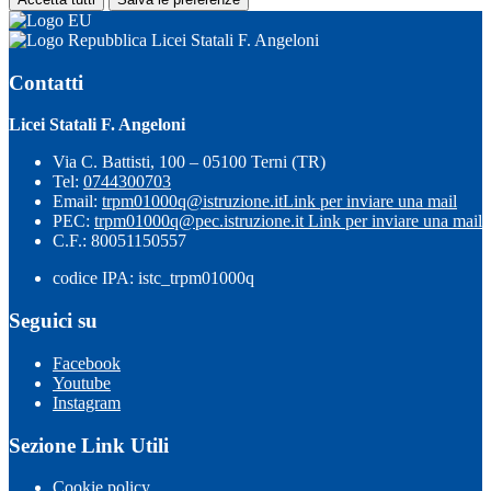
Licei Statali F. Angeloni
Contatti
Licei Statali F. Angeloni
Via C. Battisti, 100 – 05100 Terni (TR)
Tel:
0744300703
Email:
trpm01000q@istruzione.it
Link per inviare una mail
PEC:
trpm01000q@pec.istruzione.it
Link per inviare una mail
C.F.: 80051150557
codice IPA: istc_trpm01000q
Seguici su
Facebook
Youtube
Instagram
Sezione Link Utili
Cookie policy