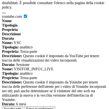
disabilitati. È possibile consultare l'elenco nella pagina della cookie
policy.
youtube.com
Nome
Tipologia
Proprieta
Descrizione
Durata
Nome:
YSC
Tipologia:
analitico
Proprieta:
Terza-parte
Descrizione:
Questo cookie è impostato da YouTube per tenere
traccia delle visualizzazioni dei video incorporati.
Durata:
Sessione
Nome:
VISITOR_INFO1_LIVE
Tipologia:
analitico
Proprieta:
Terza-parte
Descrizione:
Questo cookie è impostato da Youtube per tenere
traccia delle preferenze dell'utente per i video di Youtube incorporati
nei siti; può anche determinare se il visitatore del sito web sta
utilizzando la nuova o la vecchia versione dell'interfaccia di
Youtube.
Durata:
6 mesi
Accetta tutti
Salva le preferenze