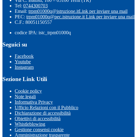
Via C. Battisti, 100 – 05100 Terni (TR)
Tel:
0744300703
Email:
trpm01000q@istruzione.it
Link per inviare una mail
PEC:
trpm01000q@pec.istruzione.it
Link per inviare una mail
C.F.: 80051150557
codice IPA: istc_trpm01000q
Seguici su
Facebook
Youtube
Instagram
Sezione Link Utili
Cookie policy
Note legali
Informativa Privacy
Ufficio Relazioni con il Pubblico
Dichiarazione di accessibilità
Obiettivi di accessibilità
Whistleblowing
Gestione consensi cookie
Amministrazione trasparente