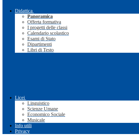
Didattica
Panoramica
Offerta formativa
I progetti delle classi
Calendario scolastico
Esami di Stato
Dipartimenti
Libri di Testo
Licei
Linguistico
Scienze Umane
Economico Sociale
Musicale
Info utili
Privacy