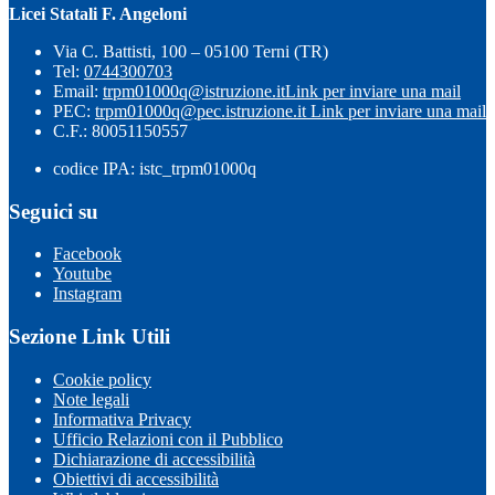
Licei Statali F. Angeloni
Via C. Battisti, 100 – 05100 Terni (TR)
Tel:
0744300703
Email:
trpm01000q@istruzione.it
Link per inviare una mail
PEC:
trpm01000q@pec.istruzione.it
Link per inviare una mail
C.F.: 80051150557
codice IPA: istc_trpm01000q
Seguici su
Facebook
Youtube
Instagram
Sezione Link Utili
Cookie policy
Note legali
Informativa Privacy
Ufficio Relazioni con il Pubblico
Dichiarazione di accessibilità
Obiettivi di accessibilità