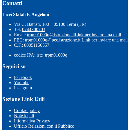
Contatti
Licei Statali F. Angeloni
Via C. Battisti, 100 – 05100 Terni (TR)
Tel:
0744300703
Email:
trpm01000q@istruzione.it
Link per inviare una mail
PEC:
trpm01000q@pec.istruzione.it
Link per inviare una mail
C.F.: 80051150557
codice IPA: istc_trpm01000q
Seguici su
Facebook
Youtube
Instagram
Sezione Link Utili
Cookie policy
Note legali
Informativa Privacy
Ufficio Relazioni con il Pubblico