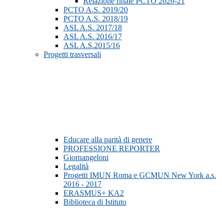
Relazione finale PCTO 2020-21
PCTO A.S. 2019/20
PCTO A.S. 2018/19
ASL A.S. 2017/18
ASL A.S. 2016/17
ASL A.S.2015/16
Progetti trasversali
Educare alla parità di genere
PROFESSIONE REPORTER
Giornangeloni
Legalità
Progetti IMUN Roma e GCMUN New York a.s.
2016 - 2017
ERASMUS+ KA2
Biblioteca di Istituto