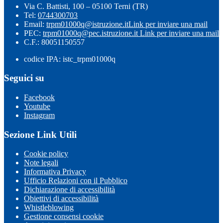
Via C. Battisti, 100 – 05100 Terni (TR)
Tel:
0744300703
Email:
trpm01000q@istruzione.it
Link per inviare una mail
PEC:
trpm01000q@pec.istruzione.it
Link per inviare una mail
C.F.: 80051150557
codice IPA: istc_trpm01000q
Seguici su
Facebook
Youtube
Instagram
Sezione Link Utili
Cookie policy
Note legali
Informativa Privacy
Ufficio Relazioni con il Pubblico
Dichiarazione di accessibilità
Obiettivi di accessibilità
Whistleblowing
Gestione consensi cookie