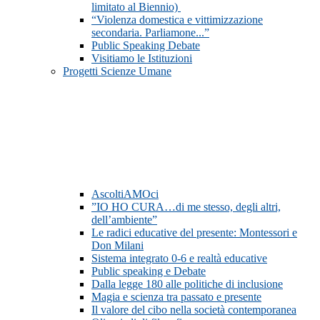
limitato al Biennio)
“Violenza domestica e vittimizzazione
secondaria. Parliamone...”
Public Speaking Debate
Visitiamo le Istituzioni
Progetti Scienze Umane
AscoltiAMOci
”IO HO CURA…di me stesso, degli altri,
dell’ambiente”
Le radici educative del presente: Montessori e
Don Milani
Sistema integrato 0-6 e realtà educative
Public speaking e Debate
Dalla legge 180 alle politiche di inclusione
Magia e scienza tra passato e presente
Il valore del cibo nella società contemporanea