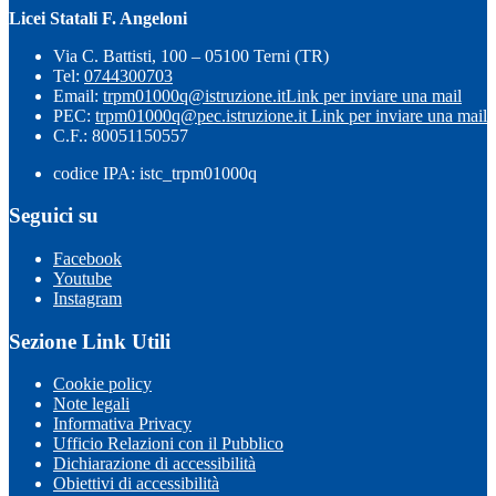
Licei Statali F. Angeloni
Via C. Battisti, 100 – 05100 Terni (TR)
Tel:
0744300703
Email:
trpm01000q@istruzione.it
Link per inviare una mail
PEC:
trpm01000q@pec.istruzione.it
Link per inviare una mail
C.F.: 80051150557
codice IPA: istc_trpm01000q
Seguici su
Facebook
Youtube
Instagram
Sezione Link Utili
Cookie policy
Note legali
Informativa Privacy
Ufficio Relazioni con il Pubblico
Dichiarazione di accessibilità
Obiettivi di accessibilità