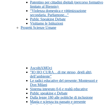
Patentino per cittadini digitali (percorso formativo
limitato al Biennio)
“Violenza domestica e vittimizzazione
secondaria. Parliamone...”
Public Speaking Debate
Visitiamo le Istituzioni
Progetti Scienze Umane
AscoltiAMOci
”IO HO CURA…di me stesso, degli altri,
dell’ambiente”
Le radici educative del presente: Montessori e
Don Milani
Sistema integrato 0-6 e realtà educative
Public speaking e Debate
Dalla legge 180 alle politiche di inclusione
Magia e scienza tra passato e presente