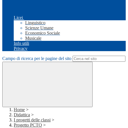
Licei
Linguistico
Scienze Umane
Economico Sociale
Musicale
Info utili
Privacy
Campo di ricerca per le pagine del sito
Home
>
Didattica
>
I progetti delle classi
>
Progetto PCTO
>