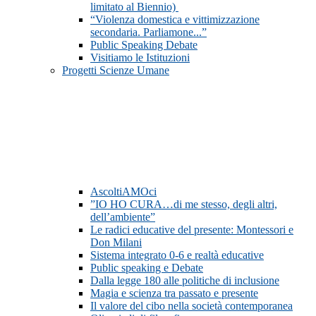
limitato al Biennio)
“Violenza domestica e vittimizzazione
secondaria. Parliamone...”
Public Speaking Debate
Visitiamo le Istituzioni
Progetti Scienze Umane
AscoltiAMOci
”IO HO CURA…di me stesso, degli altri,
dell’ambiente”
Le radici educative del presente: Montessori e
Don Milani
Sistema integrato 0-6 e realtà educative
Public speaking e Debate
Dalla legge 180 alle politiche di inclusione
Magia e scienza tra passato e presente
Il valore del cibo nella società contemporanea