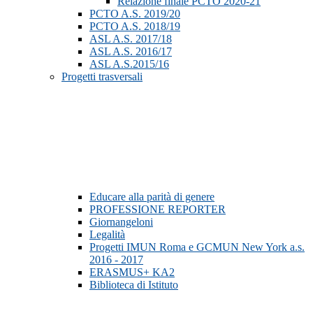
Relazione finale PCTO 2020-21
PCTO A.S. 2019/20
PCTO A.S. 2018/19
ASL A.S. 2017/18
ASL A.S. 2016/17
ASL A.S.2015/16
Progetti trasversali
Educare alla parità di genere
PROFESSIONE REPORTER
Giornangeloni
Legalità
Progetti IMUN Roma e GCMUN New York a.s.
2016 - 2017
ERASMUS+ KA2
Biblioteca di Istituto