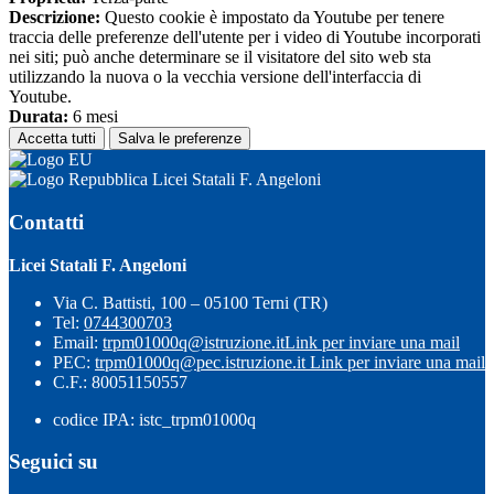
Descrizione:
Questo cookie è impostato da Youtube per tenere
traccia delle preferenze dell'utente per i video di Youtube incorporati
nei siti; può anche determinare se il visitatore del sito web sta
utilizzando la nuova o la vecchia versione dell'interfaccia di
Youtube.
Durata:
6 mesi
Accetta tutti
Salva le preferenze
Licei Statali F. Angeloni
Contatti
Licei Statali F. Angeloni
Via C. Battisti, 100 – 05100 Terni (TR)
Tel:
0744300703
Email:
trpm01000q@istruzione.it
Link per inviare una mail
PEC:
trpm01000q@pec.istruzione.it
Link per inviare una mail
C.F.: 80051150557
codice IPA: istc_trpm01000q
Seguici su