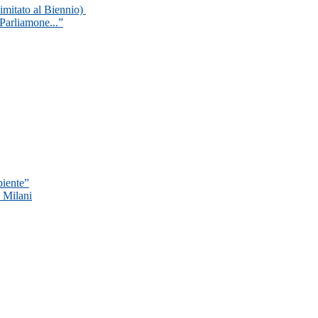
 limitato al Biennio)
Parliamone...”
biente”
n Milani