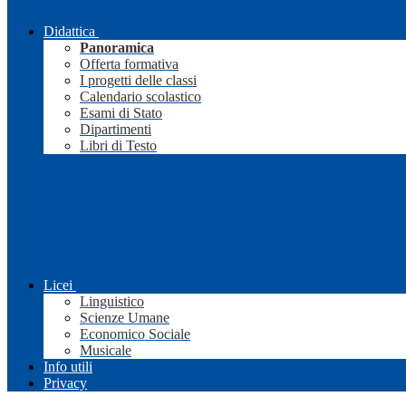
Didattica
Panoramica
Offerta formativa
I progetti delle classi
Calendario scolastico
Esami di Stato
Dipartimenti
Libri di Testo
Licei
Linguistico
Scienze Umane
Economico Sociale
Musicale
Info utili
Privacy