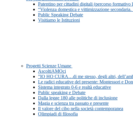
Patentino per cittadini digitali (percorso formativo
“Violenza domestica e vittimizzazione secondaria. 
Public Speaking Debate
Visitiamo le Istituzioni
Progetti Scienze Umane
AscoltiAMOci
”IO HO CURA…di me stesso, degli altri, dell’am
Le radici educative del presente: Montessori e Do
Sistema integrato 0-6 e realtà educative
Public speaking e Debate
Dalla legge 180 alle politiche di inclusione
Magia e scienza tra passato e presente
Il valore del cibo nella società contemporanea
Olimpiadi di filosofia