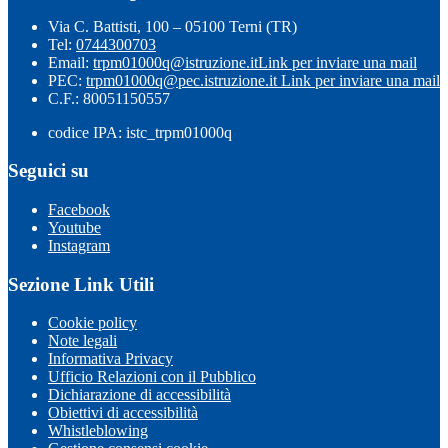
Via C. Battisti, 100 – 05100 Terni (TR)
Tel:
0744300703
Email:
trpm01000q@istruzione.it
Link per inviare una mail
PEC:
trpm01000q@pec.istruzione.it
Link per inviare una mail
C.F.: 80051150557
codice IPA: istc_trpm01000q
Seguici su
Facebook
Youtube
Instagram
Sezione Link Utili
Cookie policy
Note legali
Informativa Privacy
Ufficio Relazioni con il Pubblico
Dichiarazione di accessibilità
Obiettivi di accessibilità
Whistleblowing