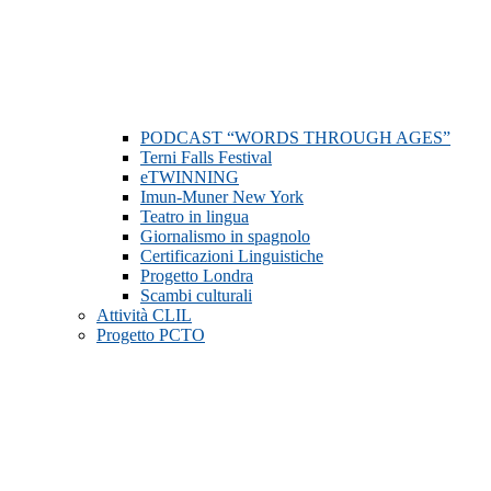
PODCAST “WORDS THROUGH AGES”
Terni Falls Festival
eTWINNING
Imun-Muner New York
Teatro in lingua
Giornalismo in spagnolo
Certificazioni Linguistiche
Progetto Londra
Scambi culturali
Attività CLIL
Progetto PCTO