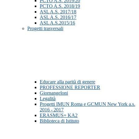
PCTO A.S. 2019/20
PCTO A.S. 2018/19
ASL A.S. 2017/18
ASL A.S. 2016/17
ASL A.S.2015/16
Progetti trasversali
Educare alla parità di genere
PROFESSIONE REPORTER
Giornangeloni
Legalità
Progetti IMUN Roma e GCMUN New York a.s.
2016 - 2017
ERASMUS+ KA2
Biblioteca di Istituto