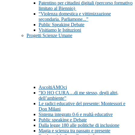
Patentino per cittadini digitali (percorso formativo
limitato al Biennio)
“Violenza domestica e vittimizzazione
secondaria. Parliamone...”
Public Speaking Debate
Visitiamo le Istituzioni
Progetti Scienze Umane
AscoltiAMOci
”IO HO CURA…di me stesso, degli altri,
dell’ambiente”
Le radici educative del presente: Montessori e
Don Milani
Sistema integrato 0-6 e realtà educative
Public speaking e Debate
Dalla legge 180 alle politiche di inclusione
Magia e scienza tra passato e presente