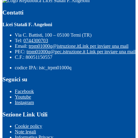
Licei Statali F. Angeloni
Contatti
Licei Statali F. Angeloni
Via C. Battisti, 100 – 05100 Terni (TR)
Tel:
0744300703
Email:
trpm01000q@istruzione.it
Link per inviare una mail
PEC:
trpm01000q@pec.istruzione.it
Link per inviare una mail
C.F.: 80051150557
codice IPA: istc_trpm01000q
Seguici su
Facebook
Youtube
Instagram
Sezione Link Utili
Cookie policy
Note legali
Informativa Privacy