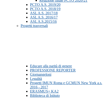
Relazione finale PCTO 2020-21
PCTO A.S. 2019/20
PCTO A.S. 2018/19
ASL A.S. 2017/18
ASL A.S. 2016/17
ASL A.S.2015/16
Progetti trasversali
Educare alla parità di genere
PROFESSIONE REPORTER
Giornangeloni
Legalità
Progetti IMUN Roma e GCMUN New York a.s.
2016 - 2017
ERASMUS+ KA2
Biblioteca di Istituto