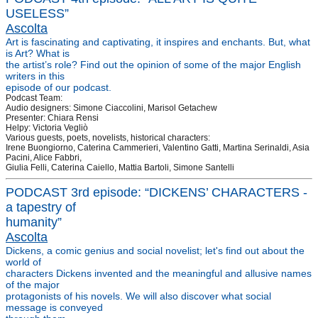
USELESS”
Ascolta
Art is fascinating and captivating, it inspires and enchants. But, what
is Art? What is
the artist’s role? Find out the opinion of some of the major English
writers in this
episode of our podcast.
Podcast Team:
Audio designers: Simone Ciaccolini, Marisol Getachew
Presenter: Chiara Rensi
Helpy: Victoria Vegliò
Various guests, poets, novelists, historical characters:
Irene Buongiorno, Caterina Cammerieri, Valentino Gatti, Martina Serinaldi, Asia
Pacini, Alice Fabbri,
Giulia Felli, Caterina Caiello, Mattia Bartoli, Simone Santelli
PODCAST 3rd episode: “DICKENS’ CHARACTERS -
a tapestry of
humanity”
Ascolta
Dickens, a comic genius and social novelist; let's find out about the
world of
characters Dickens invented and the meaningful and allusive names
of the major
protagonists of his novels. We will also discover what social
message is conveyed