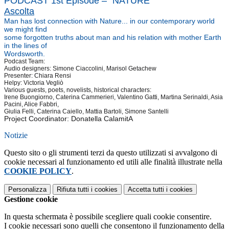
PODCAST 1st Episode –
“NATURE”
Ascolta
Man has lost connection with Nature... in our contemporary world
we might find
some forgotten truths about man and his relation with mother Earth
in the lines of
Wordsworth.
Podcast Team:
Audio designers: Simone Ciaccolini, Marisol Getachew
Presenter: Chiara Rensi
Helpy: Victoria Vegliò
Various guests, poets, novelists, historical characters:
Irene Buongiorno, Caterina Cammerieri, Valentino Gatti, Martina Serinaldi, Asia
Pacini, Alice Fabbri,
Giulia Felli, Caterina Caiello, Mattia Bartoli, Simone Santelli
Project Coordinator: Donatella CalamitA
Notizie
Questo sito o gli strumenti terzi da questo utilizzati si avvalgono di
cookie necessari al funzionamento ed utili alle finalità illustrate nella
COOKIE POLICY
.
Personalizza
Rifiuta tutti
i cookies
Accetta tutti
i cookies
Gestione cookie
In questa schermata è possibile scegliere quali cookie consentire.
I cookie necessari sono quelli che consentono il funzionamento della