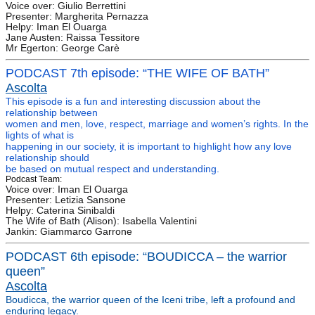
Voice over: Giulio Berrettini
Presenter: Margherita Pernazza
Helpy: Iman El Ouarga
Jane Austen: Raissa Tessitore
Mr Egerton: George Carè
PODCAST 7
th
episode: “THE
WIFE OF BATH”
Ascolta
This episode is a fun and interesting discussion about the
relationship between
women and men, love, respect, marriage and women’s rights. In the
lights of what is
happening in our society, it is important to highlight how any love
relationship should
be based on mutual respect and understanding.
Podcast Team:
Voice over: Iman El Ouarga
Presenter: Letizia Sansone
Helpy: Caterina Sinibaldi
The Wife of Bath (Alison): Isabella Valentini
Jankin: Giammarco Garrone
PODCAST 6
th
episode: “BOUDICCA – the warrior
queen”
Ascolta
Boudicca, the warrior queen of the Iceni tribe, left a profound and
enduring legacy.