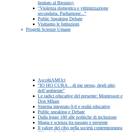
limitato al Biennio)
“Violenza domestica e vittimizzazione
secondaria. Parliamone...”
Public Speaking Debate
Visitiamo le Istituzioni
Progetti Scienze Umane
AscoltiAMOci
”IO HO CURA…di me stesso, degli altri,
dell’ambiente”
Le radici educative del presente: Montessori e
Don Milani
Sistema integrato 0-6 e realtà educative
Public speaking e Debate
Dalla legge 180 alle politiche di inclusione
Magia e scienza tra passato e presente
Il valore del cibo nella società contemporanea