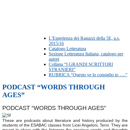
L'Esperienza dei Ragazzi della 5E, a.s.
2015/16
Catalogo Letteratura
Sezione Letteratura Italiana, catalogo per
autori
Collana “I GRANDI SCRITTORI
STRANIERI”
RUBRICA “Questo ve lo consiglio io ….”
PODCAST “WORDS THROUGH
AGES”
PODCAST “WORDS THROUGH AGES”
These are podcasts about literature and history produced by the
students of the ESABAC classes from Licei Angeloni, Terni. They are
meant to share with the listeners the precious words and thoughts