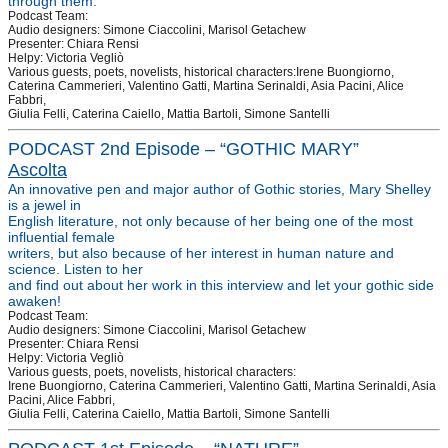
through them.
Podcast Team:
Audio designers: Simone Ciaccolini, Marisol Getachew
Presenter: Chiara Rensi
Helpy: Victoria Vegliò
Various guests, poets, novelists, historical characters:Irene Buongiorno,
Caterina Cammerieri, Valentino Gatti, Martina Serinaldi, Asia Pacini, Alice
Fabbri,
Giulia Felli, Caterina Caiello, Mattia Bartoli, Simone Santelli
PODCAST 2nd Episode –
“GOTHIC MARY”
Ascolta
An innovative pen and major author of Gothic stories, Mary Shelley
is a jewel in
English literature, not only because of her being one of the most
influential female
writers, but also because of her interest in human nature and
science. Listen to her
and find out about her work in this interview and let your gothic side
awaken!
Podcast Team:
Audio designers: Simone Ciaccolini, Marisol Getachew
Presenter: Chiara Rensi
Helpy: Victoria Vegliò
Various guests, poets, novelists, historical characters:
Irene Buongiorno, Caterina Cammerieri, Valentino Gatti, Martina Serinaldi, Asia
Pacini, Alice Fabbri,
Giulia Felli, Caterina Caiello, Mattia Bartoli, Simone Santelli