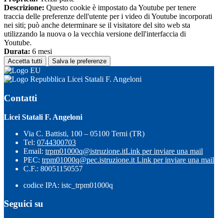
Descrizione:
Questo cookie è impostato da Youtube per tenere
traccia delle preferenze dell'utente per i video di Youtube incorporati
nei siti; può anche determinare se il visitatore del sito web sta
utilizzando la nuova o la vecchia versione dell'interfaccia di
Youtube.
Durata:
6 mesi
Accetta tutti
Salva le preferenze
Licei Statali F. Angeloni
Contatti
Licei Statali F. Angeloni
Via C. Battisti, 100 – 05100 Terni (TR)
Tel:
0744300703
Email:
trpm01000q@istruzione.it
Link per inviare una mail
PEC:
trpm01000q@pec.istruzione.it
Link per inviare una mail
C.F.: 80051150557
codice IPA: istc_trpm01000q
Seguici su