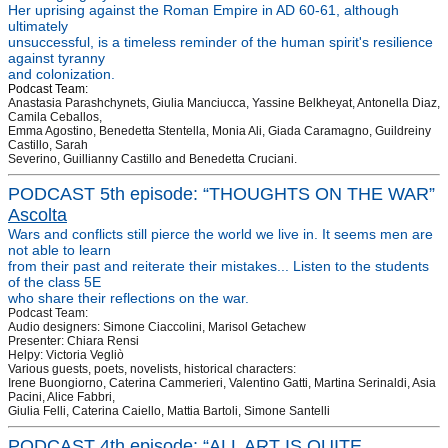
Her uprising against the Roman Empire in AD 60-61, although
ultimately
unsuccessful, is a timeless reminder of the human spirit's resilience
against tyranny
and colonization.
Podcast Team:
Anastasia Parashchynets, Giulia Manciucca, Yassine Belkheyat, Antonella Diaz,
Camila Ceballos,
Emma Agostino, Benedetta Stentella, Monia Ali, Giada Caramagno, Guildreiny
Castillo, Sarah
Severino, Guillianny Castillo and Benedetta Cruciani.
PODCAST 5th episode: “THOUGHTS ON THE WAR”
Ascolta
Wars and conflicts still pierce the world we live in. It seems men are
not able to learn
from their past and reiterate their mistakes... Listen to the students
of the class 5E
who share their reflections on the war.
Podcast Team:
Audio designers: Simone Ciaccolini, Marisol Getachew
Presenter: Chiara Rensi
Helpy: Victoria Vegliò
Various guests, poets, novelists, historical characters:
Irene Buongiorno, Caterina Cammerieri, Valentino Gatti, Martina Serinaldi, Asia
Pacini, Alice Fabbri,
Giulia Felli, Caterina Caiello, Mattia Bartoli, Simone Santelli
PODCAST 4th episode: “ALL ART IS QUITE