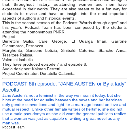
that, throughout history, outstanding women and men have
expressed in their works. They are also meant to be a fun way for
students to revise and have an insight into the most important
aspects of authors and historical events.
This is the second season of the Podcast “Words through ages” and
this year’s Podcast Team has been composed by the students
attending the homonymous PNRR.
Project:
Berrettini Giulio, Care’ George, El Ouarga Iman, Garrone
Giammarco, Pernazza
Margherita, Sansone Letizia, Sinibaldi Caterina, Stancho Anna,
Tessitore Raissa,
Valentini Isabella
They have produced episode 7 and episode 8.
Audio designer: Kalman Ferretti
Project Coordinator: Donatella Calamita
PODCAST 8
th
episode: “JANE AUSTEN or By a lady”
Ascolta
Jane Austen’s not a feminist in the way we mean it today, but she
hints at the need
for equality between the sexes and her heroines
defy gender conventions and fight
for a marriage based on love and
mutual respect. Unlike other female writers of hertime, she did not
use a male pseudonym as she did want the general public to
realize
that a woman was just as capable of writing a great novel as any
man was.
Podcast Team: