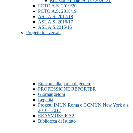
Relazione finale PCTO 2020-21
PCTO A.S. 2019/20
PCTO A.S. 2018/19
ASL A.S. 2017/18
ASL A.S. 2016/17
ASL A.S.2015/16
Progetti trasversali
Educare alla parità di genere
PROFESSIONE REPORTER
Giornangeloni
Legalità
Progetti IMUN Roma e GCMUN New York a.s.
2016 - 2017
ERASMUS+ KA2
Biblioteca di Istituto