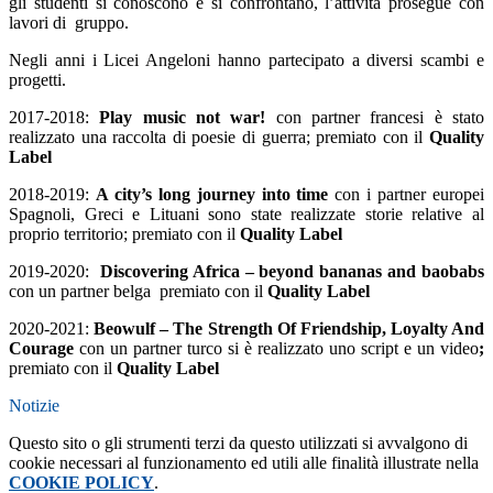
gli studenti si conoscono e si confrontano
, l’attività prosegue con
lavori di
gruppo.
Negli anni i Licei Angeloni hanno partecipato a diversi scambi e
progetti.
2017-2018:
Play music not war!
con partner francesi è stato
realizzato una raccolta di poesie di guerra; premiato con il
Quality
Label
2018-2019:
A city’s long journey into time
con i partner europei
Spagnoli, Greci e Lituani sono state realizzate storie relative al
proprio territorio; premiato con il
Quality Label
2019-2020:
Discovering Africa – beyond bananas and baobabs
con un partner belga
premiato con il
Quality Label
2020-2021:
Beowulf – The Strength Of Friendship, Loyalty And
Courage
con un partner turco
si è realizzato uno script e un video
;
premiato con il
Quality Label
Notizie
Questo sito o gli strumenti terzi da questo utilizzati si avvalgono di
cookie necessari al funzionamento ed utili alle finalità illustrate nella
COOKIE POLICY
.