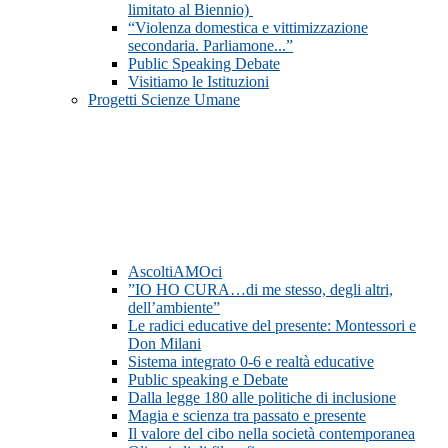
limitato al Biennio)
“Violenza domestica e vittimizzazione
secondaria. Parliamone...”
Public Speaking Debate
Visitiamo le Istituzioni
Progetti Scienze Umane
AscoltiAMOci
”IO HO CURA…di me stesso, degli altri,
dell’ambiente”
Le radici educative del presente: Montessori e
Don Milani
Sistema integrato 0-6 e realtà educative
Public speaking e Debate
Dalla legge 180 alle politiche di inclusione
Magia e scienza tra passato e presente
Il valore del cibo nella società contemporanea