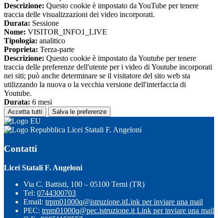
Descrizione:
Questo cookie è impostato da YouTube per tenere
traccia delle visualizzazioni dei video incorporati.
Durata:
Sessione
Nome:
VISITOR_INFO1_LIVE
Tipologia:
analitico
Proprieta:
Terza-parte
Descrizione:
Questo cookie è impostato da Youtube per tenere
traccia delle preferenze dell'utente per i video di Youtube incorporati
nei siti; può anche determinare se il visitatore del sito web sta
utilizzando la nuova o la vecchia versione dell'interfaccia di
Youtube.
Durata:
6 mesi
Accetta tutti
Salva le preferenze
Licei Statali F. Angeloni
Contatti
Licei Statali F. Angeloni
Via C. Battisti, 100 – 05100 Terni (TR)
Tel:
0744300703
Email:
trpm01000q@istruzione.it
Link per inviare una mail
PEC:
trpm01000q@pec.istruzione.it
Link per inviare una mail