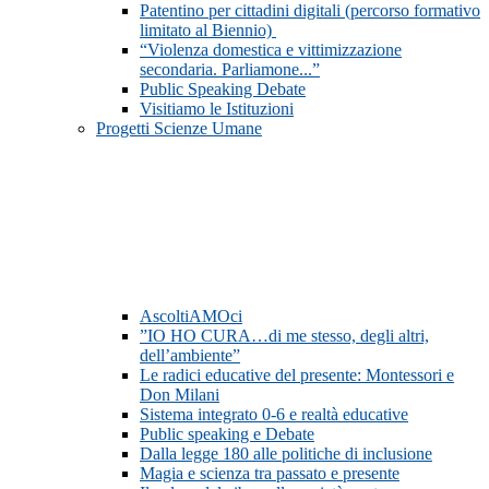
Patentino per cittadini digitali (percorso formativo
limitato al Biennio)
“Violenza domestica e vittimizzazione
secondaria. Parliamone...”
Public Speaking Debate
Visitiamo le Istituzioni
Progetti Scienze Umane
AscoltiAMOci
”IO HO CURA…di me stesso, degli altri,
dell’ambiente”
Le radici educative del presente: Montessori e
Don Milani
Sistema integrato 0-6 e realtà educative
Public speaking e Debate
Dalla legge 180 alle politiche di inclusione
Magia e scienza tra passato e presente