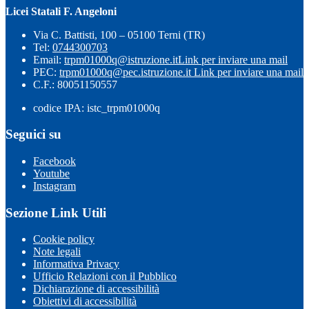
Licei Statali F. Angeloni
Via C. Battisti, 100 – 05100 Terni (TR)
Tel:
0744300703
Email:
trpm01000q@istruzione.it
Link per inviare una mail
PEC:
trpm01000q@pec.istruzione.it
Link per inviare una mail
C.F.: 80051150557
codice IPA: istc_trpm01000q
Seguici su
Facebook
Youtube
Instagram
Sezione Link Utili
Cookie policy
Note legali
Informativa Privacy
Ufficio Relazioni con il Pubblico
Dichiarazione di accessibilità
Obiettivi di accessibilità