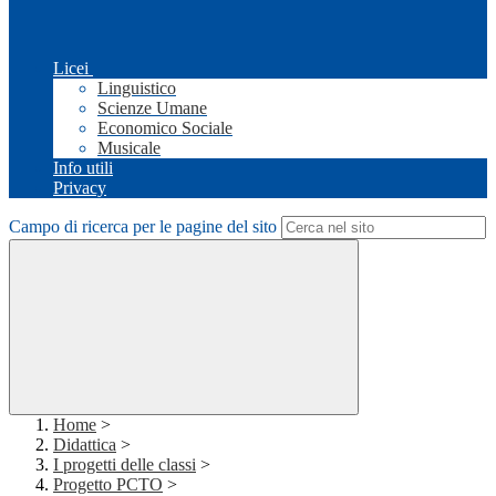
Licei
Linguistico
Scienze Umane
Economico Sociale
Musicale
Info utili
Privacy
Campo di ricerca per le pagine del sito
Home
>
Didattica
>
I progetti delle classi
>
Progetto PCTO
>